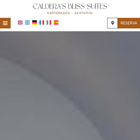
≡
RESERVA
HOME
UBICACIÓN
ALOJAMIENTO
INSTALACIONES
GALERÍA DE FOTOS